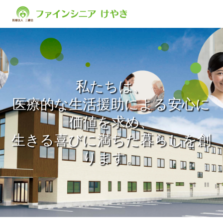
ファインシニアについて
ブログ
私たちは、
サービス
医療的な生活援助による安心に
価値を求め、
入居について
生きる喜びに満ちた暮らしを創
ります。
求人情報