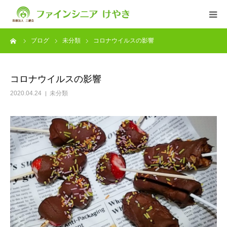
ーム
ブログ
未分類
コロナウイルスの影響
ファインシニアについて
ブログ
コロナウイルスの影響
2020.04.24
未分類
サービス
入居について
求人情報