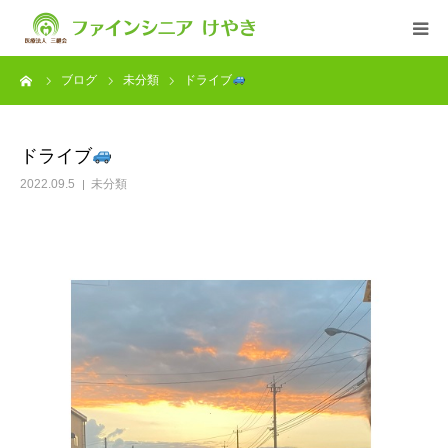
ーム
ブログ
未分類
ドライブ
ファインシニアについて
ブログ
ドライブ
2022.09.5
未分類
サービス
入居について
求人情報